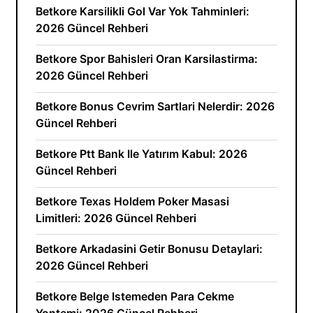
Betkore Karsilikli Gol Var Yok Tahminleri:
2026 Güncel Rehberi
Betkore Spor Bahisleri Oran Karsilastirma:
2026 Güncel Rehberi
Betkore Bonus Cevrim Sartlari Nelerdir: 2026
Güncel Rehberi
Betkore Ptt Bank Ile Yatırım Kabul: 2026
Güncel Rehberi
Betkore Texas Holdem Poker Masasi
Limitleri: 2026 Güncel Rehberi
Betkore Arkadasini Getir Bonusu Detaylari:
2026 Güncel Rehberi
Betkore Belge Istemeden Para Cekme