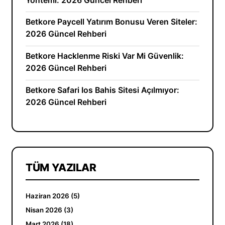
Yontemi: 2026 Güncel Rehberi
Betkore Paycell Yatırım Bonusu Veren Siteler:
2026 Güncel Rehberi
Betkore Hacklenme Riski Var Mi Güvenlik:
2026 Güncel Rehberi
Betkore Safari Ios Bahis Sitesi Açılmıyor:
2026 Güncel Rehberi
TÜM YAZILAR
Haziran 2026 (5)
Nisan 2026 (3)
Mart 2026 (18)