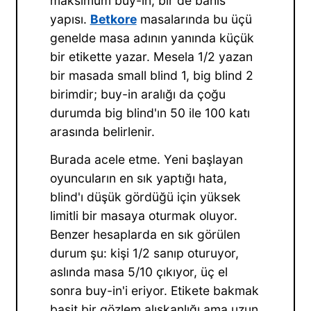
maksimum buy-in, bir de bahis
yapısı.
Betkore
masalarında bu üçü
genelde masa adının yanında küçük
bir etikette yazar. Mesela 1/2 yazan
bir masada small blind 1, big blind 2
birimdir; buy-in aralığı da çoğu
durumda big blind'ın 50 ile 100 katı
arasında belirlenir.
Burada acele etme. Yeni başlayan
oyuncuların en sık yaptığı hata,
blind'ı düşük gördüğü için yüksek
limitli bir masaya oturmak oluyor.
Benzer hesaplarda en sık görülen
durum şu: kişi 1/2 sanıp oturuyor,
aslında masa 5/10 çıkıyor, üç el
sonra buy-in'i eriyor. Etikete bakmak
basit bir gözlem alışkanlığı ama uzun