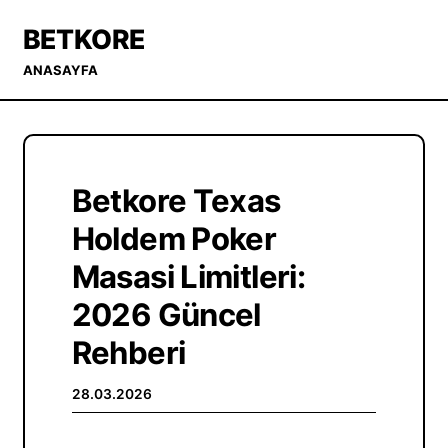
BETKORE
ANASAYFA
Betkore Texas
Holdem Poker
Masasi Limitleri:
2026 Güncel
Rehberi
28.03.2026