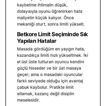
kaybetme ihtimalin düşük,
dolayısıyla oyunu öğrenirken hata
maliyetin küçük kalıyor. Önce
mekaniği oturt, sonra limiti yükselt.
Betkore Limit Seçiminde Sık
Yapılan Hatalar
Masada gördüğüm en yaygın hata,
kazandıkça limiti hızlı yükseltmek. İki
el üst üste tutturan oyuncu kendini
güçlü hisseder ve bir üst masaya
geçer; ama o masadaki oyuncular
farklı seviyede olduğu için avantaj
çabuk kaybolur. Pratikte limit
atlamak, kazanç değil disiplin
meselesidir.