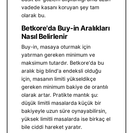
vadede kasanı koruyan şey tam
olarak bu.
Betkore'da Buy-in Aralıkları
Nasıl Belirlenir
Buy-in, masaya oturmak için
yatırman gereken minimum ve
maksimum tutardır. Betkore'da bu
aralık big blind'a endeksli olduğu
için, masanın limiti yükseldikçe
gereken minimum bakiye de orantılı
olarak artar. Pratikte mantık şu:
düşük limitli masalarda küçük bir
bakiyeyle uzun süre oynayabilirsin,
yüksek limitli masalarda ise birkaç el
bile ciddi hareket yaratır.