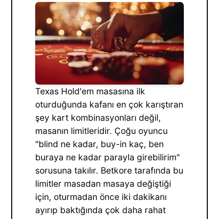
Texas Hold'em masasına ilk
oturduğunda kafanı en çok karıştıran
şey kart kombinasyonları değil,
masanın limitleridir. Çoğu oyuncu
"blind ne kadar, buy-in kaç, ben
buraya ne kadar parayla girebilirim"
sorusuna takılır. Betkore tarafında bu
limitler masadan masaya değiştiği
için, oturmadan önce iki dakikanı
ayırıp baktığında çok daha rahat